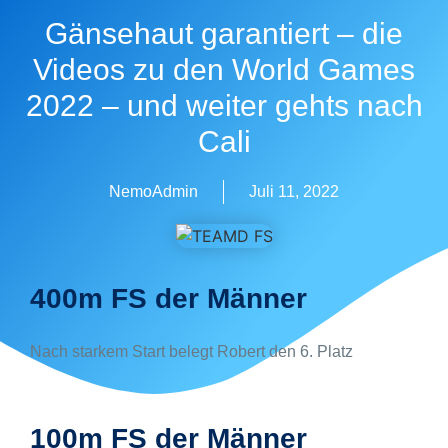
Gänsehaut garantiert – die
Videos zu den World Games
2022 – und weiter gehts nach
Cali
NemoAdmin
Juli 11, 2022
400m FS der Männer
Nach starkem Start belegt Robert den 6. Platz
100m FS der Männer