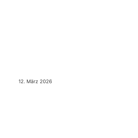
Sportlicher Mittwoch bei den Fischguckern!
Mehr Erfahren
12. März 2026