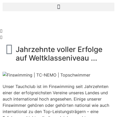
Kraftvolle Flossenschläge ...
Elegante & anmutige Bewegungen ...
Attraktiv & Exclusiv ...
In einer starken Gemeinschaft ...
Jahrzehnte voller Erfolge
auf Weltklasseniveau ...
Unser Tauchclub ist im Finswimming seit Jahrzehnten
einer der erfolgreichsten Vereine unseres Landes und
auch international hoch angesehen. Einige unserer
Finswimmer gehören oder gehörten national wie auch
international zu den Top-Leistungsträgern – eine