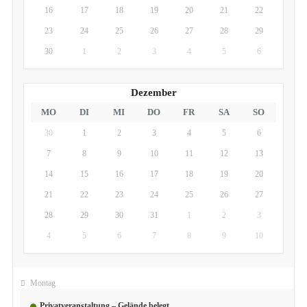
16
17
18
19
20
21
22
23
24
25
26
27
28
29
30
1
2
3
4
5
6
Dezember
MO
DI
MI
DO
FR
SA
SO
30
1
2
3
4
5
6
7
8
9
10
11
12
13
14
15
16
17
18
19
20
21
22
23
24
25
26
27
28
29
30
31
1
2
3
4
5
6
7
8
9
10
August 10
Montag
Privatveranstaltung – Gelände belegt