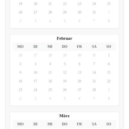
19
20
21
22
23
24
25
26
27
28
29
30
31
1
2
3
4
5
6
7
8
Februar
MO
DI
MI
DO
FR
SA
SO
26
27
28
29
30
31
1
2
3
4
5
6
7
8
9
10
11
12
13
14
15
16
17
18
19
20
21
22
23
24
25
26
27
28
1
2
3
4
5
6
7
8
März
MO
DI
MI
DO
FR
SA
SO