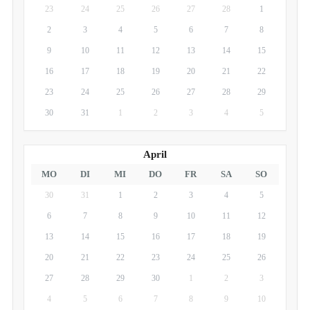
23
24
25
26
27
28
1
2
3
4
5
6
7
8
9
10
11
12
13
14
15
16
17
18
19
20
21
22
23
24
25
26
27
28
29
30
31
1
2
3
4
5
April
MO
DI
MI
DO
FR
SA
SO
30
31
1
2
3
4
5
6
7
8
9
10
11
12
13
14
15
16
17
18
19
20
21
22
23
24
25
26
27
28
29
30
1
2
3
4
5
6
7
8
9
10