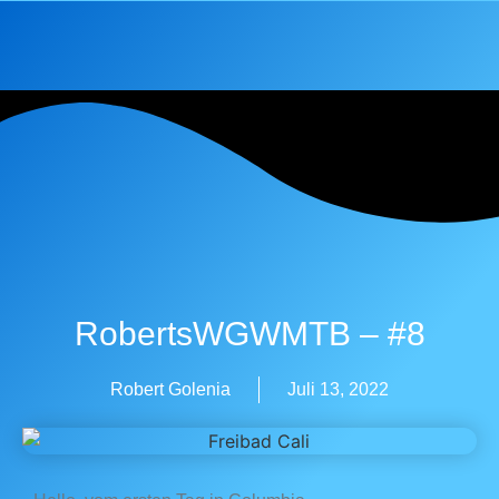
RobertsWGWMTB – #8
Robert Golenia
Juli 13, 2022