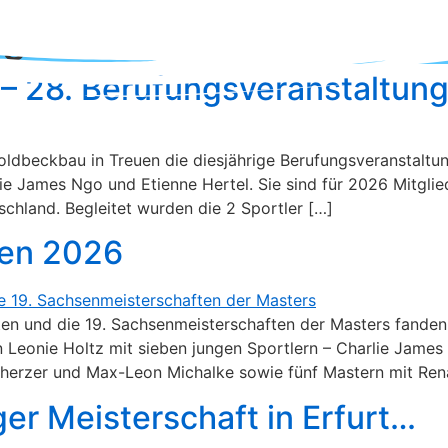
gorized
E
VEREIN
TAUCHEN
FINSWIM
– 28. Berufungsveranstaltun
ldbeckbau in Treuen die diesjährige Berufungsveranstaltun
e James Ngo und Etienne Hertel. Sie sind für 2026 Mitgli
chland. Begleitet wurden die 2 Sportler […]
ten 2026
ten und die 19. Sachsenmeisterschaften der Masters fande
 Leonie Holtz mit sieben jungen Sportlern – Charlie James
Scherzer und Max-Leon Michalke sowie fünf Mastern mit Re
er Meisterschaft in Erfurt…