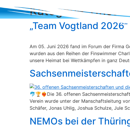
Zum
Kategorie:
Uncate
Inhalt
HOM
wechseln
„Team Vogtland 2026“ 
Am 05. Juni 2026 fand im Forum der Firma Go
wurden aus den Reihen der Finswimmer Charli
unsere Heimat bei Wettkämpfen in ganz Deuts
Sachsenmeisterschaf
🐬🏆❤️‍🔥Die 36. offenen Sachsenmeisterschaf
Verein wurde unter der Manschaftsleitung von
Schäfer, Jonas Uhlig, Joshua Schulze, Jule 
NEMOs bei der Thüring