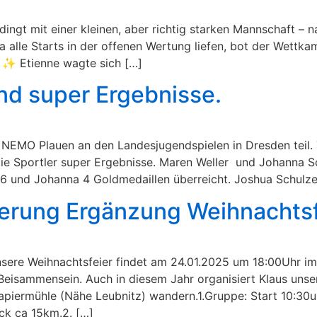
dingt mit einer kleinen, aber richtig starken Mannschaft –
a alle Starts in der offenen Wertung liefen, bot der Wettk
 ✨ Etienne wagte sich […]
d super Ergebnisse.
EMO Plauen an den Landesjugendspielen in Dresden teil. 
 Sportler super Ergebnisse. Maren Weller und Johanna Sch
 und Johanna 4 Goldmedaillen überreicht. Joshua Schulze
erung Ergänzung Weihnachtsf
nsere Weihnachtsfeier findet am 24.01.2025 um 18:00Uhr im
 Beisammensein. Auch in diesem Jahr organisiert Klaus uns
piermühle (Nähe Leubnitz) wandern.1.Gruppe: Start 10:30uh
ck ca 15km.2. […]