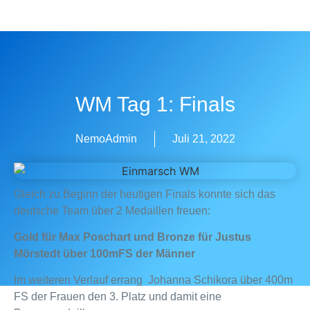
Zum
Inhalt
wechseln
WM Tag 1: Finals
NemoAdmin
Juli 21, 2022
Gleich zu Beginn der heutigen Finals konnte sich das
deutsche Team über 2 Medaillen freuen:
Gold für Max Poschart und Bronze für Justus
Mörstedt über 100mFS der Männer
Im weiteren Verlauf errang Johanna Schikora über 400m
FS der Frauen den 3. Platz und damit eine