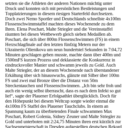
setzten sie die Athleten der anderen Nationen mächtig unter
Druck und konnten sich mit persönlichen Bestleistungen und
Topplatzierungen in diesem riesigen Starterfeld durchsetzen.
Doch zwei Nemo Sportler und Deutschlands schnellste 4x100m
Flossenschwimmstaffel machten dieses Wochenende zu dem
Ihren. Elena Poschart, Malte Striegler und die Vereinsstaffel
räumten bei diesen Wettbewerb gleich sieben Medaillen ab.
Poschart, die sich über 800m Flossenschwimmen (FS) in einem
Herzschlagfinale auf den letzten fünfzig Metern nur der
Ukrainerin Olienikova um neun hundertstel Sekunden in 7:04,72
Minuten geschlagen geben musste, machte dann über 400m und
1500mFS kurzen Prozess und deklassierte die Konkurrenz in
eindrucksvoller Manier und schwamm jeweils zu Gold. Auch
Malte Striegler, der an diesem Wochenende nach überstandener
Erkältung über sich hinauswuchs, glänzte mit Silber über 100m
FS und zwei mal Bronze über die Distanz von 50m
Streckentauchen und Flossenschwimmen. „Ich bin sehr froh und
auch ein wenig selbst überrascht, dass es nach dem Infekt so gut
lief“, sagte der Plauener Erfolgsathlet überglücklich. Doch für
den Höhepunkt bei diesem Weltcup sorgte wieder einmal die
4x100m FS Staffel des Plauener Tauchclubs. In einem an
Spannung kaum zu überbietenden Finale schwammen Max
Poschart, Robert Golenia, Sidney Zeuner und Malte Striegler zu
Gold und unterboten mit 2:24,75 Minuten ihren erst kürzlich zur
Sachsenmeisterschaft in Dresden aufgestellten deutschen Rekord