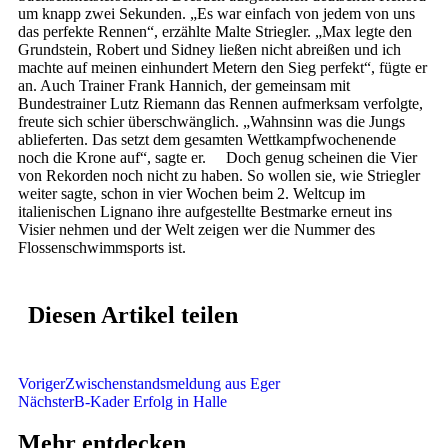
um knapp zwei Sekunden. „Es war einfach von jedem von uns
das perfekte Rennen“, erzählte Malte Striegler. „Max legte den
Grundstein, Robert und Sidney ließen nicht abreißen und ich
machte auf meinen einhundert Metern den Sieg perfekt“, fügte er
an. Auch Trainer Frank Hannich, der gemeinsam mit
Bundestrainer Lutz Riemann das Rennen aufmerksam verfolgte,
freute sich schier überschwänglich. „Wahnsinn was die Jungs
ablieferten. Das setzt dem gesamten Wettkampfwochenende
noch die Krone auf“, sagte er. Doch genug scheinen die Vier
von Rekorden noch nicht zu haben. So wollen sie, wie Striegler
weiter sagte, schon in vier Wochen beim 2. Weltcup im
italienischen Lignano ihre aufgestellte Bestmarke erneut ins
Visier nehmen und der Welt zeigen wer die Nummer des
Flossenschwimmsports ist.
Diesen Artikel teilen
Voriger
Zwischenstandsmeldung aus Eger
Nächster
B-Kader Erfolg in Halle
Mehr entdecken