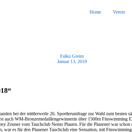
Home
Verein
Falko Greim
Januar 13, 2019
018“
tanden bei der mittlerweile 26. Sportlerumfrage zur Wahl zum besten 
 waren auch WM-Bronzemedaillengewinnerin über 1500m Finswimming E
idney Zeuner vom Tauchclub Nemo Plauen. Für die Plauener war schon d
n, war es für den Plauener Tauchclub eine Sensation, mit Finswimming, 