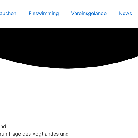
auchen
Finswimming
Vereinsgelände
News
ind.
lerumfrage des Vogtlandes und