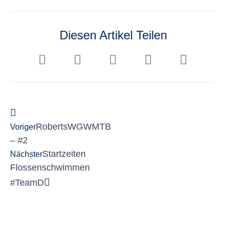
Diesen Artikel Teilen
RobertsWGWMTB
Voriger
– #2
Startzeiten
Nächster
Flossenschwimmen
#TeamD