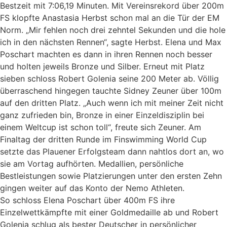
Bestzeit mit 7:06,19 Minuten. Mit Vereinsrekord über 200m
FS klopfte Anastasia Herbst schon mal an die Tür der EM
Norm. „Mir fehlen noch drei zehntel Sekunden und die hole
ich in den nächsten Rennen“, sagte Herbst. Elena und Max
Poschart machten es dann in ihren Rennen noch besser
und holten jeweils Bronze und Silber. Erneut mit Platz
sieben schloss Robert Golenia seine 200 Meter ab. Völlig
überraschend hingegen tauchte Sidney Zeuner über 100m
auf den dritten Platz. „Auch wenn ich mit meiner Zeit nicht
ganz zufrieden bin, Bronze in einer Einzeldisziplin bei
einem Weltcup ist schon toll“, freute sich Zeuner. Am
Finaltag der dritten Runde im Finswimming World Cup
setzte das Plauener Erfolgsteam dann nahtlos dort an, wo
sie am Vortag aufhörten. Medallien, persönliche
Bestleistungen sowie Platzierungen unter den ersten Zehn
gingen weiter auf das Konto der Nemo Athleten.
So schloss Elena Poschart über 400m FS ihre
Einzelwettkämpfte mit einer Goldmedaille ab und Robert
Golenia schlug als bester Deutscher in persönlicher