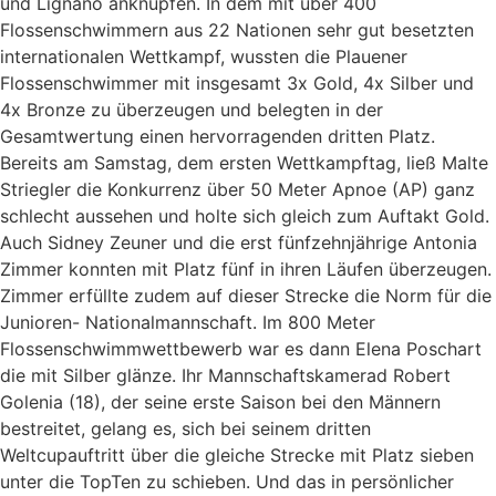
und Lignano anknüpfen. In dem mit über 400
Flossenschwimmern aus 22 Nationen sehr gut besetzten
internationalen Wettkampf, wussten die Plauener
Flossenschwimmer mit insgesamt 3x Gold, 4x Silber und
4x Bronze zu überzeugen und belegten in der
Gesamtwertung einen hervorragenden dritten Platz.
Bereits am Samstag, dem ersten Wettkampftag, ließ Malte
Striegler die Konkurrenz über 50 Meter Apnoe (AP) ganz
schlecht aussehen und holte sich gleich zum Auftakt Gold.
Auch Sidney Zeuner und die erst fünfzehnjährige Antonia
Zimmer konnten mit Platz fünf in ihren Läufen überzeugen.
Zimmer erfüllte zudem auf dieser Strecke die Norm für die
Junioren- Nationalmannschaft. Im 800 Meter
Flossenschwimmwettbewerb war es dann Elena Poschart
die mit Silber glänze. Ihr Mannschaftskamerad Robert
Golenia (18), der seine erste Saison bei den Männern
bestreitet, gelang es, sich bei seinem dritten
Weltcupauftritt über die gleiche Strecke mit Platz sieben
unter die TopTen zu schieben. Und das in persönlicher