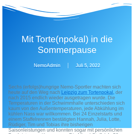
Zum
Inhalt
wechseln
Mit Torte(npokal) in die
Sommerpause
NemoAdmin
Juli 5, 2022
Sechs (erfolgs)hungrige Nemo-Sportler machten sich
heute auf den Weg nach
Leipzig zum Tortenpokal,
der
nach 2015 endlich wieder ausgetragen wurde. Die
Temperaturen in der Schwimmhalle unterschieden sich
kaum von den Außentemperaturen, jede Abkühlung im
kühlen Nass war willkommen. Bei 24 Einzelstarts und
einem Staffelrennen bestätigten Hannah, Julia, Lotte,
Rüdiger, Tim und Tobias ihre bisherigen
Saisonleistungen und konnten sogar mit persönlichen