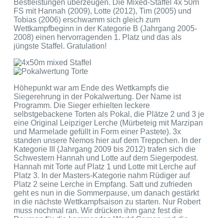
Bestleistungen überzeugen. Die Mixed-Staffel 4x 50m
FS mit Hannah (2009), Lotte (2012), Tim (2005) und
Tobias (2006) erschwamm sich gleich zum
Wettkampfbeginn in der Kategorie B (Jahrgang 2005-
2008) einen hervorragenden 1. Platz und das als
jüngste Staffel. Gratulation!
Höhepunkt war am Ende des Wettkampfs die
Siegerehrung in der Pokalwertung. Der Name ist
Programm. Die Sieger erhielten leckere
selbstgebackene Torten als Pokal, die Plätze 2 und 3 je
eine Original Leipziger Lerche (Mürbeteig mit Marzipan
und Marmelade gefüllt in Form einer Pastete). 3x
standen unsere Nemos hier auf dem Treppchen. In der
Kategorie III (Jahrgang 2009 bis 2012) trafen sich die
Schwestern Hannah und Lotte auf dem Siegerpodest.
Hannah mit Torte auf Platz 1 und Lotte mit Lerche auf
Platz 3. In der Masters-Kategorie nahm Rüdiger auf
Platz 2 seine Lerche in Empfang. Satt und zufrieden
geht es nun in die Sommerpause, um danach gestärkt
in die nächste Wettkampfsaison zu starten. Nur Robert
muss nochmal ran. Wir drücken ihm ganz fest die