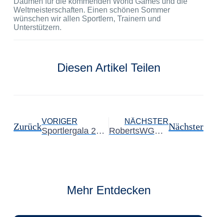
Daumen für die kommenden World Games und die
Weltmeisterschaften. Einen schönen Sommer
wünschen wir allen Sportlern, Trainern und
Unterstützern.
Diesen Artikel Teilen
VORIGER
NÄCHSTER
Zurück
Nächster
Sportlergala 2022
RobertsWGWMTB-#1
Mehr Entdecken