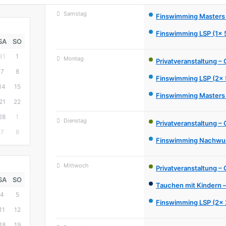
Samstag
August 8
Finswimming Masters
Finswimming LSP (1x
SA
SO
31
1
Montag
August 10
Privatveranstaltung –
7
8
Finswimming LSP (2x
14
15
Finswimming Masters
21
22
28
1
Dienstag
August 11
Privatveranstaltung –
7
8
Finswimming Nachwu
Mittwoch
August 12
Privatveranstaltung –
SA
SO
Tauchen mit Kindern 
4
5
Finswimming LSP (2x
11
12
18
19