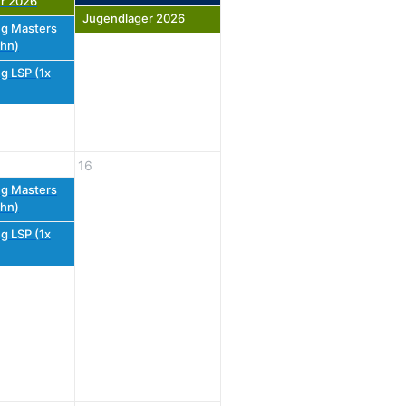
r 2026
Jugendlager 2026
g Masters
hn)
g LSP (1x
16
g Masters
hn)
g LSP (1x