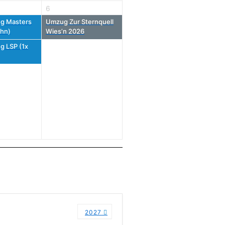
6
g Masters
Umzug Zur Sternquell
hn)
Wies’n 2026
g LSP (1x
2027