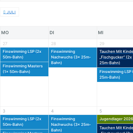
JULI
MO
DI
MI
27
28
29
Finswimming LSP (2x
Finswimming
Tauchen Mit Kinde
50m-Bahn)
Nachwuchs (3x 25m-
„Fischgucker“ (2x
Bahn)
25m-Bahn)
Finswimming Masters
(1x 50m-Bahn)
Finswimming LSP 
25m-Bahn)
3
4
5
Finswimming LSP (2x
Finswimming
Jugendlager 2026
50m-Bahn)
Nachwuchs (3x 25m-
Tauchen Mit Kinde
Bahn)