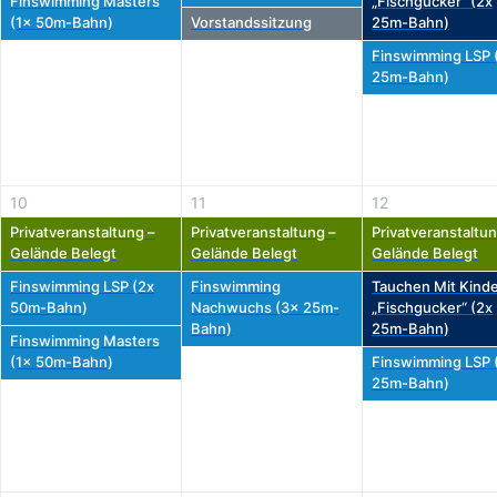
Finswimming Masters
„Fischgucker“ (2x
(1x 50m-Bahn)
Vorstandssitzung
25m-Bahn)
Finswimming LSP 
25m-Bahn)
10
11
12
Privatveranstaltung –
Privatveranstaltung –
Privatveranstaltun
Gelände Belegt
Gelände Belegt
Gelände Belegt
Finswimming LSP (2x
Finswimming
Tauchen Mit Kinde
50m-Bahn)
Nachwuchs (3x 25m-
„Fischgucker“ (2x
Bahn)
25m-Bahn)
Finswimming Masters
(1x 50m-Bahn)
Finswimming LSP 
25m-Bahn)