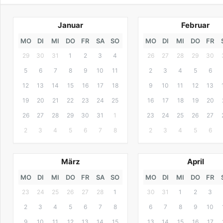
Januar
Februar
MO
DI
MI
DO
FR
SA
SO
MO
DI
MI
DO
FR
29
30
31
1
2
3
4
26
27
28
29
30
5
6
7
8
9
10
11
2
3
4
5
6
12
13
14
15
16
17
18
9
10
11
12
13
19
20
21
22
23
24
25
16
17
18
19
20
26
27
28
29
30
31
1
23
24
25
26
27
2
3
4
5
6
7
8
2
3
4
5
6
März
April
MO
DI
MI
DO
FR
SA
SO
MO
DI
MI
DO
FR
23
24
25
26
27
28
1
30
31
1
2
3
2
3
4
5
6
7
8
6
7
8
9
10
9
10
11
12
13
14
15
13
14
15
16
17