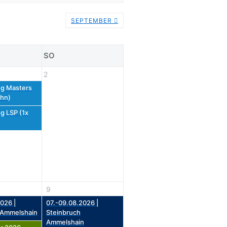
SEPTEMBER
SO
2
g Masters
hn)
g LSP (1x
9
026 |
07.-09.08.2026 |
 Ammelshain
Steinbruch
Ammelshain