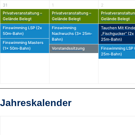
31
1
2
Privatveranstaltung –
Privatveranstaltung –
Privatveranstaltun
Gelände Belegt
Gelände Belegt
Gelände Belegt
Finswimming LSP (2x
Finswimming
Tauchen Mit Kinde
50m-Bahn)
Nachwuchs (3x 25m-
„Fischgucker“ (2x
Bahn)
25m-Bahn)
Finswimming Masters
(1x 50m-Bahn)
Vorstandssitzung
Finswimming LSP 
25m-Bahn)
Jahreskalender