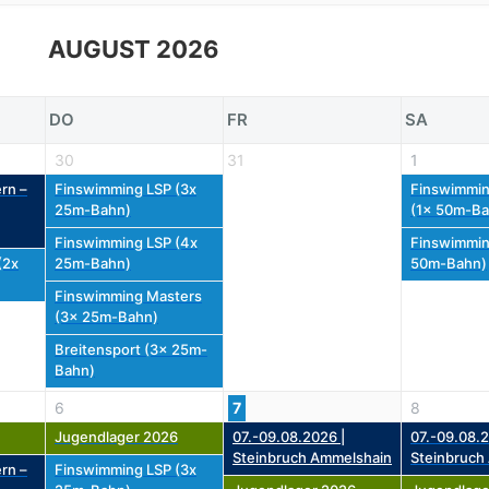
AUGUST 2026
DO
FR
SA
30
31
1
rn –
Finswimming LSP (3x
Finswimmin
25m-Bahn)
(1x 50m-Ba
Finswimming LSP (4x
Finswimmin
(2x
25m-Bahn)
50m-Bahn)
Finswimming Masters
(3x 25m-Bahn)
Breitensport (3x 25m-
Bahn)
6
7
8
Jugendlager 2026
07.-09.08.2026 |
07.-09.08.2
Steinbruch Ammelshain
Steinbruch
rn –
Finswimming LSP (3x