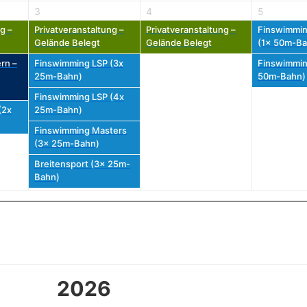
3
4
5
g –
Privatveranstaltung –
Privatveranstaltung –
Finswimmin
Gelände Belegt
Gelände Belegt
(1x 50m-Ba
rn –
Finswimming LSP (3x
Finswimmin
25m-Bahn)
50m-Bahn)
Finswimming LSP (4x
(2x
25m-Bahn)
Finswimming Masters
(3x 25m-Bahn)
Breitensport (3x 25m-
Bahn)
2026