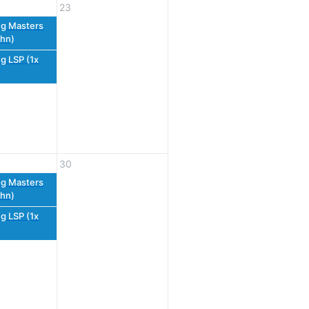
23
g Masters
hn)
g LSP (1x
30
g Masters
hn)
g LSP (1x