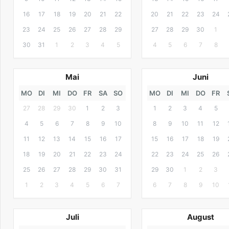
16
17
18
19
20
21
22
20
21
22
23
24
23
24
25
26
27
28
29
27
28
29
30
1
30
31
1
2
3
4
5
4
5
6
7
8
Mai
Juni
MO
DI
MI
DO
FR
SA
SO
MO
DI
MI
DO
FR
27
28
29
30
1
2
3
1
2
3
4
5
4
5
6
7
8
9
10
8
9
10
11
12
11
12
13
14
15
16
17
15
16
17
18
19
18
19
20
21
22
23
24
22
23
24
25
26
25
26
27
28
29
30
31
29
30
1
2
3
1
2
3
4
5
6
7
6
7
8
9
10
Juli
August