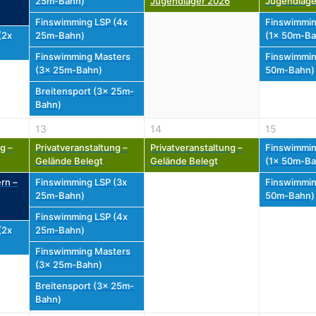
25m-Bahn)
Jugendlager 2026
Jugendlage
Finswimming LSP (4x
Finswimmin
(2x
25m-Bahn)
(1x 50m-Ba
Finswimming Masters
Finswimmin
(3x 25m-Bahn)
50m-Bahn)
Breitensport (3x 25m-
Bahn)
13
14
15
g –
Privatveranstaltung –
Privatveranstaltung –
Finswimmin
Gelände Belegt
Gelände Belegt
(1x 50m-Ba
rn –
Finswimming LSP (3x
Finswimmin
25m-Bahn)
50m-Bahn)
Finswimming LSP (4x
(2x
25m-Bahn)
Finswimming Masters
(3x 25m-Bahn)
Breitensport (3x 25m-
Bahn)