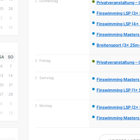
Donnerstag
August 13
Privatveranstaltung –
25
26
Finswimming LSP (3x
2
3
Finswimming LSP (4x
9
10
Finswimming Masters
Breitensport (3x 25m
SA
SO
Freitag
August 14
Privatveranstaltung –
6
7
13
14
Samstag
August 15
Finswimming Masters
20
21
Finswimming LSP (1x
27
28
4
5
Montag
August 17
Finswimming LSP (2x
11
12
Finswimming Masters