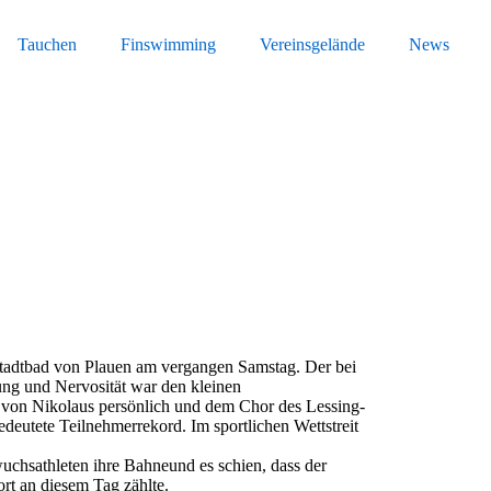
Tauchen
Finswimming
Vereinsgelände
News
Stadtbad von Plauen am vergangen Samstag. Der bei
ung und Nervosität war den kleinen
s von Nikolaus persönlich und dem Chor des Lessing-
eutete Teilnehmerrekord. Im sportlichen Wettstreit
uchsathleten ihre Bahneund es schien, dass der
t an diesem Tag zählte.