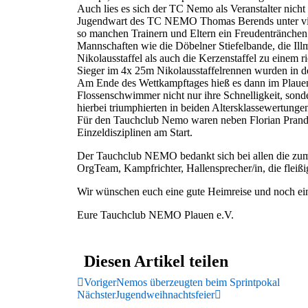
Auch lies es sich der TC Nemo als Veranstalter nich
Jugendwart des TC NEMO Thomas Berends unter viel A
so manchen Trainern und Eltern ein Freudentränchen
Mannschaften wie die Döbelner Stiefelbande, die Illm
Nikolausstaffel als auch die Kerzenstaffel zu einem 
Sieger im 4x 25m Nikolausstaffelrennen wurden in d
Am Ende des Wettkampftages hieß es dann im Plauene
Flossenschwimmer nicht nur ihre Schnelligkeit, sond
hierbei triumphierten in beiden Altersklassewertungen
Für den Tauchclub Nemo waren neben Florian Prandi
Einzeldisziplinen am Start.
Der Tauchclub NEMO bedankt sich bei allen die zum
OrgTeam, Kampfrichter, Hallensprecher/in, die fleißi
Wir wünschen euch eine gute Heimreise und noch ein
Eure Tauchclub NEMO Plauen e.V.
Diesen Artikel teilen
Voriger
Nemos überzeugten beim Sprintpokal
Nächster
Jugendweihnachtsfeier