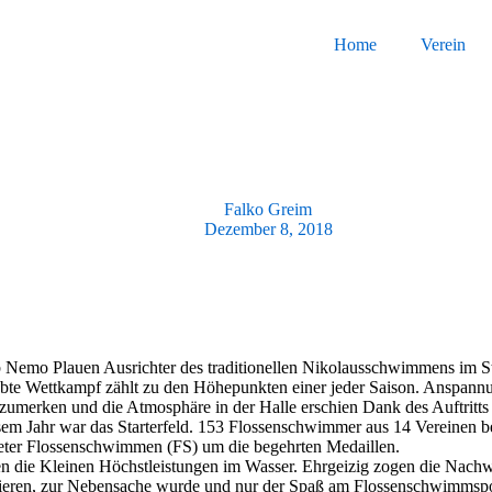
Home
Verein
Falko Greim
Dezember 8, 2018
b Nemo Plauen Ausrichter des traditionellen Nikolausschwimmens im 
iebte Wettkampf zählt zu den Höhepunkten einer jeder Saison. Anspann
nzumerken und die Atmosphäre in der Halle erschien Dank des Auftritt
m Jahr war das Starterfeld. 153 Flossenschwimmer aus 14 Vereinen bed
Meter Flossenschwimmen (FS) um die begehrten Medaillen.
ten die Kleinen Höchstleistungen im Wasser. Ehrgeizig zogen die Nachw
lieren, zur Nebensache wurde und nur der Spaß am Flossenschwimmspor