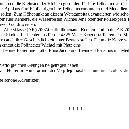
t nehmen die Kleinsten der Kleinen gesondert für ihre Teilnahme am 1
pplaus fünf Fünfjährigen ihre Teilnehmerurkunden und Medaillen in e
 rollen. Zum Höhepunkt an diesem Wettkampftag avancierten wie schon
enauer Rentiere, die Wasserfesten Wichtel Jena oder der Polarexpress 
riesen Gaudi werden.
er Altersklasse (AK) 2007/09 die Illmenauer Rentiere und in der AK 2
r Stadtbad – Lichter aus für die 4×25 Meter Kerzenstaffenrennen. Mit
ern auch ihre Geschicklichkeit unter Beweis stellen. Denn die Kerze 
 erneut die Pößnecker Wichtel mit Platz eins.
 Leonie-Florentine Holtz, Enna Jacob und Leander Horlamus mit Meda
 erfolgreichen Gelingen beigetragen haben.
gen Helfer im Hintergrund, der Verpflegungsdienst und nicht zuletzt di
e schöne Adventszeit.