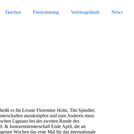
Tauchen
Finswimming
Vereinsgelände
News
ßt es für Leonie Florentine Holtz, Tim Spindler,
isterschaften anzuknüpfen und zum Anderen muss
ischen Lignano bei der zweiten Runde des
d- & Juniorenmeisterschaft Ende April, die an
ngenen Wochen das erste Mal für das internationale