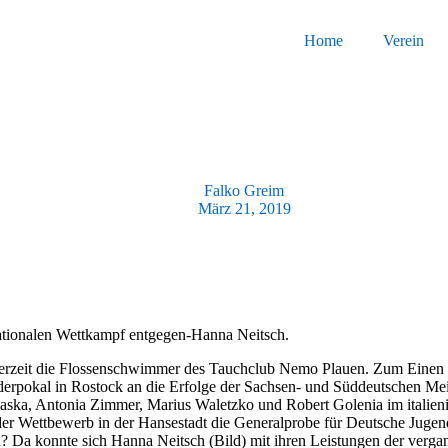
Home
Verein
Falko Greim
März 21, 2019
nationalen Wettkampf entgegen-Hanna Neitsch.
zeit die Flossenschwimmer des Tauchclub Nemo Plauen. Zum Einen hei
erpokal in Rostock an die Erfolge der Sachsen- und Süddeutschen Me
haska, Antonia Zimmer, Marius Waletzko und Robert Golenia im italien
 der Wettbewerb in der Hansestadt die Generalprobe für Deutsche Jugen
n? Da konnte sich Hanna Neitsch (Bild) mit ihren Leistungen der verga