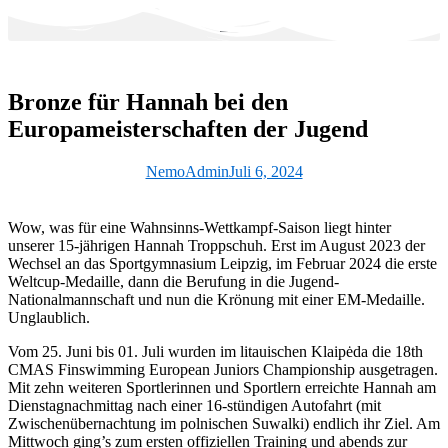
Zum
Inhalt
wechseln
Bronze für Hannah bei den
Europameisterschaften der Jugend
NemoAdmin
Juli 6, 2024
Wow, was für eine Wahnsinns-Wettkampf-Saison liegt hinter
unserer 15-jährigen Hannah Troppschuh. Erst im August 2023 der
Wechsel an das Sportgymnasium Leipzig, im Februar 2024 die erste
Weltcup-Medaille, dann die Berufung in die Jugend-
Nationalmannschaft und nun die Krönung mit einer EM-Medaille.
Unglaublich.
Vom 25. Juni bis 01. Juli wurden im litauischen Klaipėda die 18th
CMAS Finswimming European Juniors Championship ausgetragen.
Mit zehn weiteren Sportlerinnen und Sportlern erreichte Hannah am
Dienstagnachmittag nach einer 16-stündigen Autofahrt (mit
Zwischenübernachtung im polnischen Suwalki) endlich ihr Ziel. Am
Mittwoch ging’s zum ersten offiziellen Training und abends zur