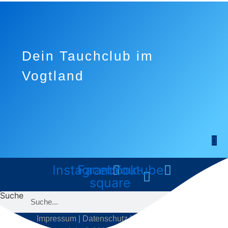
Dein Tauchclub im
Vogtland
Instagram
Facebook-
Youtube
square
Suche
Impressum
|
Datenschutz
|
Kontakt
|
Cloud