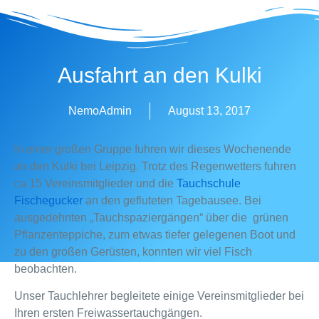
Zum
Inhalt
wechseln
Ausfahrt an den Kulki
NemoAdmin
August 13, 2017
In einer großen Gruppe fuhren wir dieses Wochenende
an den Kulki bei Leipzig. Trotz des Regenwetters fuhren
ca 15 Vereinsmitglieder und die
Tauchschule
Fischegucker
an den gefluteten Tagebausee. Bei
ausgedehnten „Tauchspaziergängen“ über die grünen
Pflanzenteppiche, zum etwas tiefer gelegenen Boot und
zu den großen Gerüsten, konnten wir viel Fisch
beobachten.
Unser Tauchlehrer begleitete einige Vereinsmitglieder bei
Ihren ersten Freiwassertauchgängen.