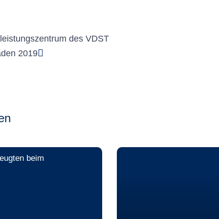
eistungszentrum des VDST
aden 2019
en
eugten beim