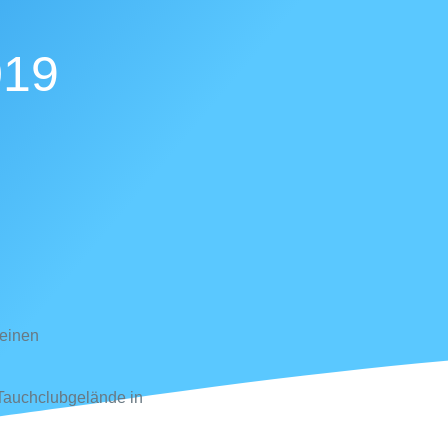
019
 einen
 Tauchclubgelände in