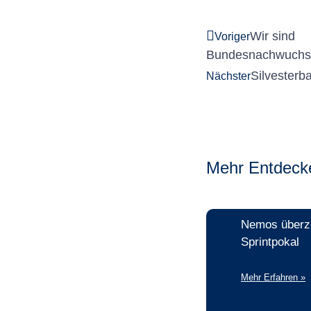
Wir sind
Voriger
Bundesnachwuchsl
Silvesterb
Nächster
Mehr Entdeck
Nemos überz
Sprintpokal
Mehr Erfahren »