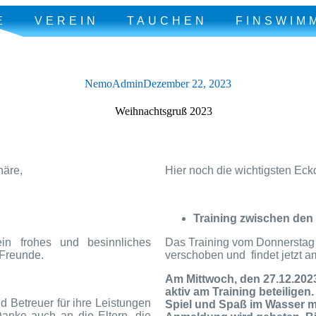
E
VEREIN
TAUCHEN
FINSWIM
NemoAdmin
Dezember 22, 2023
näre,
Hier noch die wichtigsten Ec
Training zwischen den
n frohes und besinnliches
Das Training vom Donnerstag 
 Freunde.
verschoben und findet jetzt a
Am Mittwoch, den 27.12.2023
aktiv am Training beteiligen. 
nd Betreuer für ihre Leistungen
Spiel und Spaß im Wasser mi
Danke auch an die Eltern, die