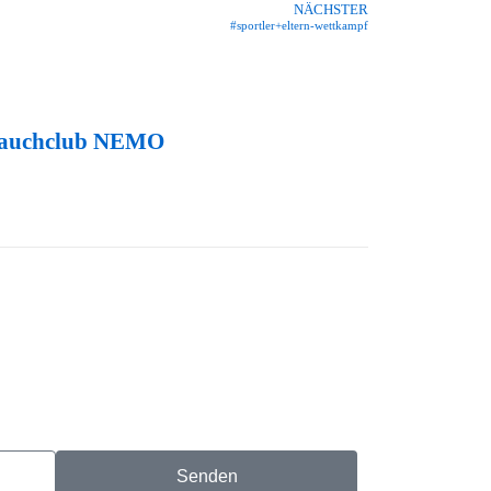
NÄCHSTER
#sportler+eltern-wettkampf
 Tauchclub NEMO
Senden