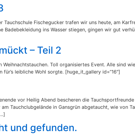
8
Tauchschule Fischegucker trafen wir uns heute, am Karfre
ne Badebekleidung ins Wasser stiegen, gingen wir gut verh
mückt – Teil 2
en Weihnachtstauchen. Toll organisiertes Event. Alle sind w
ür’s leibliche Wohl sorgte. [huge_it_gallery id=“16″]
enende vor Heilig Abend bescheren die Tauchsportfreunde
am Tauchclubgelände in Gansgrün abgetaucht, wie von Tauc
[…]
ht und gefunden.