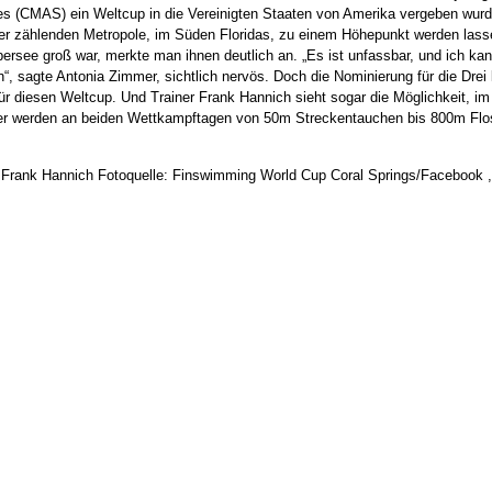
es (CMAS) ein Weltcup in die Vereinigten Staaten von Amerika vergeben wur
ner zählenden Metropole, im Süden Floridas, zu einem Höhepunkt werden lass
ee groß war, merkte man ihnen deutlich an. „Es ist unfassbar, und ich kann
n“, sagte Antonia Zimmer, sichtlich nervös. Doch die Nominierung für die Drei
r diesen Weltcup. Und Trainer Frank Hannich sieht sogar die Möglichkeit, i
er werden an beiden Wettkampftagen von 50m Streckentauchen bis 800m Fl
ner Frank Hannich Fotoquelle: Finswimming World Cup Coral Springs/Faceboo