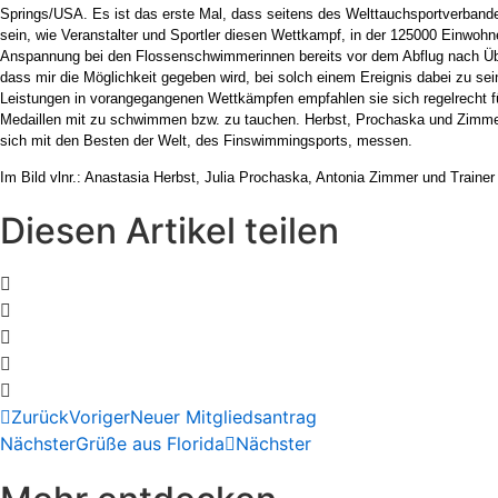
Springs/USA. Es ist das erste Mal, dass seitens des Welttauchsportverband
sein, wie Veranstalter und Sportler diesen Wettkampf, in der 125000 Einwoh
Anspannung bei den Flossenschwimmerinnen bereits vor dem Abflug nach Übers
dass mir die Möglichkeit gegeben wird, bei solch einem Ereignis dabei zu sei
Leistungen in vorangegangenen Wettkämpfen empfahlen sie sich regelrecht fü
Medaillen mit zu schwimmen bzw. zu tauchen. Herbst, Prochaska und Zimm
sich mit den Besten der Welt, des Finswimmingsports, messen.
Im Bild vlnr.: Anastasia Herbst, Julia Prochaska, Antonia Zimmer und Trai
Diesen Artikel teilen
Zurück
Voriger
Neuer Mitgliedsantrag
Nächster
Grüße aus Florida
Nächster