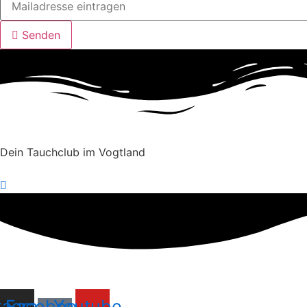
Senden
Dein Tauchclub im Vogtland
tagram
Facebook-
Youtube