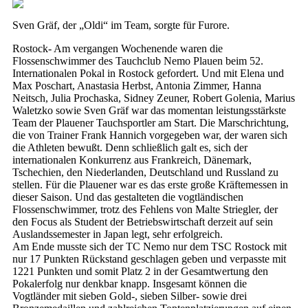
Sven Gräf, der „Oldi“ im Team, sorgte für Furore.
Rostock- Am vergangen Wochenende waren die
Flossenschwimmer des Tauchclub Nemo Plauen beim 52.
Internationalen Pokal in Rostock gefordert. Und mit Elena und
Max Poschart, Anastasia Herbst, Antonia Zimmer, Hanna
Neitsch, Julia Prochaska, Sidney Zeuner, Robert Golenia, Marius
Waletzko sowie Sven Gräf war das momentan leistungsstärkste
Team der Plauener Tauchsportler am Start. Die Marschrichtung,
die von Trainer Frank Hannich vorgegeben war, der waren sich
die Athleten bewußt. Denn schließlich galt es, sich der
internationalen Konkurrenz aus Frankreich, Dänemark,
Tschechien, den Niederlanden, Deutschland und Russland zu
stellen. Für die Plauener war es das erste große Kräftemessen in
dieser Saison. Und das gestalteten die vogtländischen
Flossenschwimmer, trotz des Fehlens von Malte Striegler, der
den Focus als Student der Betriebswirtschaft derzeit auf sein
Auslandssemester in Japan legt, sehr erfolgreich.
Am Ende musste sich der TC Nemo nur dem TSC Rostock mit
nur 17 Punkten Rückstand geschlagen geben und verpasste mit
1221 Punkten und somit Platz 2 in der Gesamtwertung den
Pokalerfolg nur denkbar knapp. Insgesamt können die
Vogtländer mit sieben Gold-, sieben Silber- sowie drei