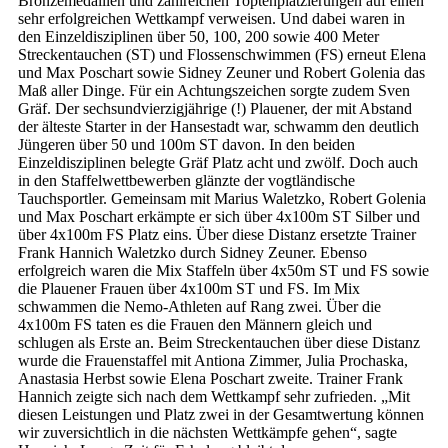
Bronzemedaillen und zahlreichen Toptenplatzierungen auf einen
sehr erfolgreichen Wettkampf verweisen. Und dabei waren in
den Einzeldisziplinen über 50, 100, 200 sowie 400 Meter
Streckentauchen (ST) und Flossenschwimmen (FS) erneut Elena
und Max Poschart sowie Sidney Zeuner und Robert Golenia das
Maß aller Dinge. Für ein Achtungszeichen sorgte zudem Sven
Gräf. Der sechsundvierzigjährige (!) Plauener, der mit Abstand
der älteste Starter in der Hansestadt war, schwamm den deutlich
Jüngeren über 50 und 100m ST davon. In den beiden
Einzeldisziplinen belegte Gräf Platz acht und zwölf. Doch auch
in den Staffelwettbewerben glänzte der vogtländische
Tauchsportler. Gemeinsam mit Marius Waletzko, Robert Golenia
und Max Poschart erkämpte er sich über 4x100m ST Silber und
über 4x100m FS Platz eins. Über diese Distanz ersetzte Trainer
Frank Hannich Waletzko durch Sidney Zeuner. Ebenso
erfolgreich waren die Mix Staffeln über 4x50m ST und FS sowie
die Plauener Frauen über 4x100m ST und FS. Im Mix
schwammen die Nemo-Athleten auf Rang zwei. Über die
4x100m FS taten es die Frauen den Männern gleich und
schlugen als Erste an. Beim Streckentauchen über diese Distanz
wurde die Frauenstaffel mit Antiona Zimmer, Julia Prochaska,
Anastasia Herbst sowie Elena Poschart zweite. Trainer Frank
Hannich zeigte sich nach dem Wettkampf sehr zufrieden. „Mit
diesen Leistungen und Platz zwei in der Gesamtwertung können
wir zuversichtlich in die nächsten Wettkämpfe gehen“, sagte