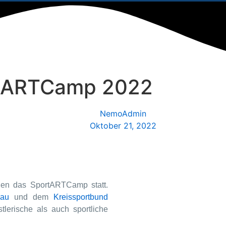
rtARTCamp 2022
NemoAdmin
Oktober 21, 2022
rien das SportARTCamp statt.
kau
und dem
Kreissportbund
lerische als auch sportliche