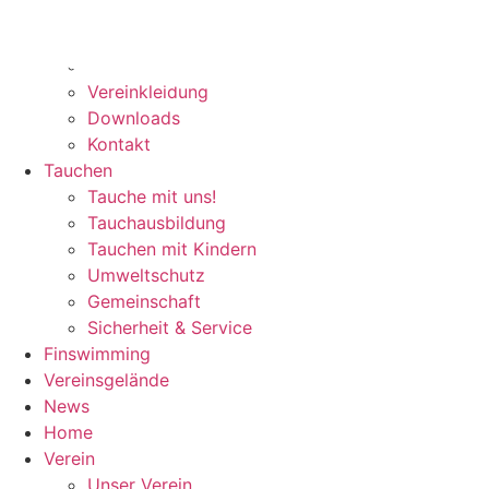
Zum
Home
Inhalt
Verein
wechseln
Unser Verein
Vereinkleidung
Downloads
Kontakt
Tauchen
Tauche mit uns!
Tauchausbildung
Tauchen mit Kindern
Umweltschutz
Gemeinschaft
Sicherheit & Service
Finswimming
Vereinsgelände
News
Home
Verein
Unser Verein