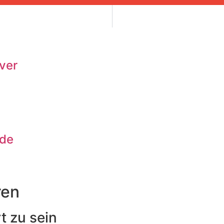
ver
nde
ren
t zu sein