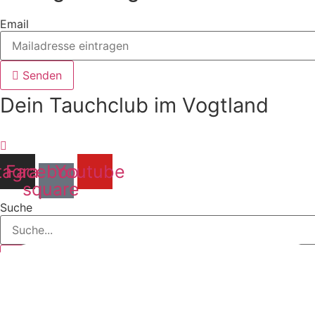
Email
Senden
Dein Tauchclub im Vogtland
tagram
Facebook-
Youtube
square
Suche
Impressum
|
Datenschutz
|
Kontakt
|
Cloud
Copyright © 2026 tauchclub-nemo.de