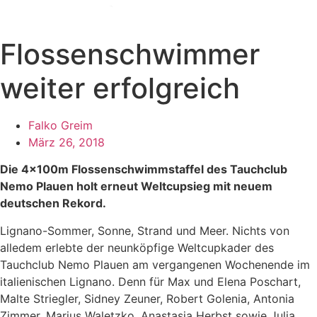
Zum
Inhalt
wechseln
Flossenschwimmer
weiter erfolgreich
Falko Greim
März 26, 2018
Die 4x100m Flossenschwimmstaffel des Tauchclub
Nemo Plauen holt erneut Weltcupsieg mit neuem
deutschen Rekord.
Lignano-Sommer, Sonne, Strand und Meer. Nichts von
alledem erlebte der neunköpfige Weltcupkader des
Tauchclub Nemo Plauen am vergangenen Wochenende im
italienischen Lignano. Denn für Max und Elena Poschart,
Malte Striegler, Sidney Zeuner, Robert Golenia, Antonia
Zimmer, Marius Waletzko, Anastasia Herbst sowie Julia