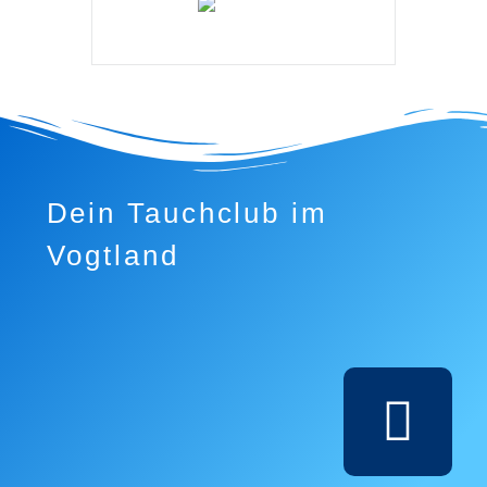
Dein Tauchclub im
Vogtland