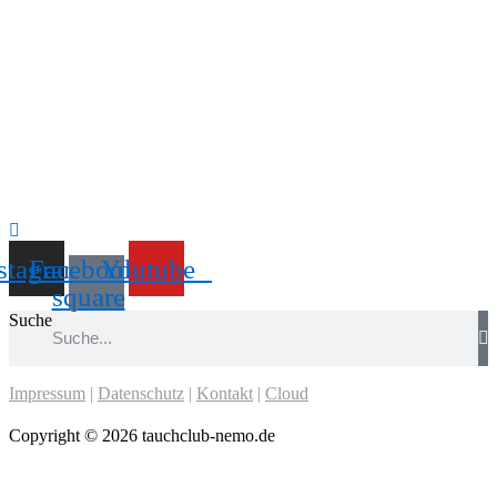
stagram
Facebook-
Youtube
square
Suche
Impressum
|
Datenschutz
|
Kontakt
|
Cloud
Copyright © 2026 tauchclub-nemo.de