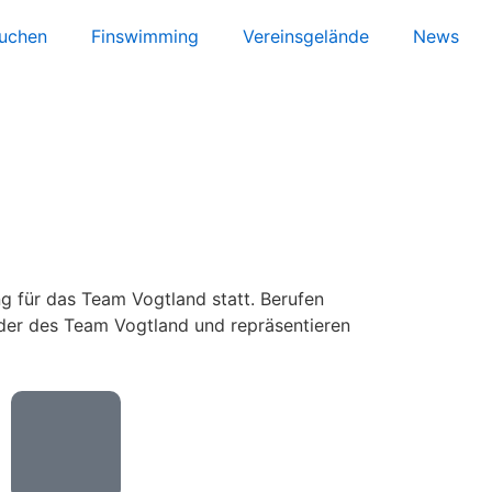
uchen
Finswimming
Vereinsgelände
News
g
g für das Team Vogtland statt. Berufen
eder des Team Vogtland und repräsentieren