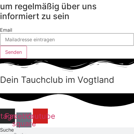
um regelmäßig über uns
informiert zu sein
Email
Senden
Dein Tauchclub im Vogtland
stagram
Facebook-
Youtube
square
Suche