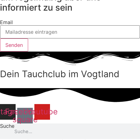
informiert zu sein
Email
Senden
Dein Tauchclub im Vogtland
stagram
Facebook-
Youtube
square
Suche