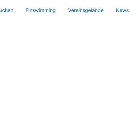
uchen
Finswimming
Vereinsgelände
News