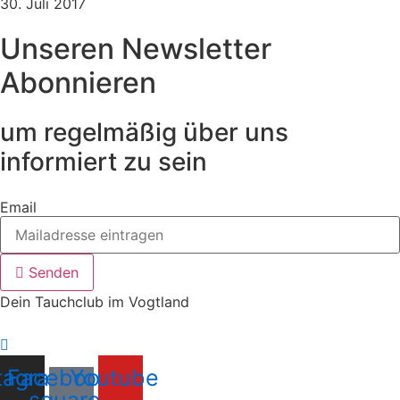
30. Juli 2017
Unseren Newsletter
Abonnieren
um regelmäßig über uns
informiert zu sein
Email
Senden
Dein Tauchclub im Vogtland
tagram
Facebook-
Youtube
square