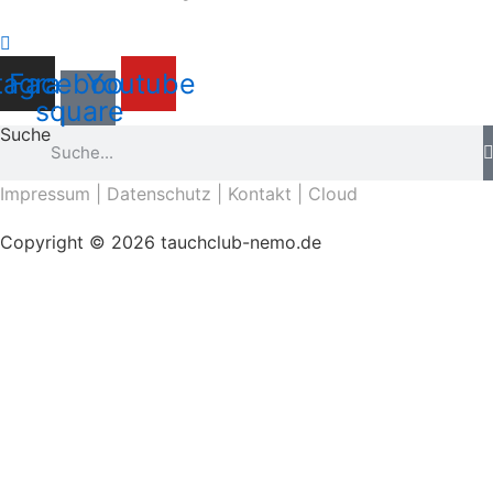
tagram
Facebook-
Youtube
square
Suche
Impressum
|
Datenschutz
|
Kontakt
|
Cloud
Copyright © 2026 tauchclub-nemo.de