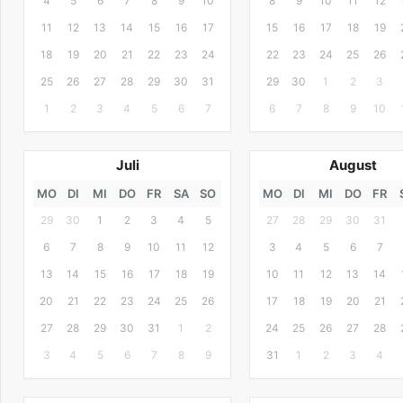
4
5
6
7
8
9
10
8
9
10
11
12
11
12
13
14
15
16
17
15
16
17
18
19
18
19
20
21
22
23
24
22
23
24
25
26
25
26
27
28
29
30
31
29
30
1
2
3
1
2
3
4
5
6
7
6
7
8
9
10
Juli
August
MO
DI
MI
DO
FR
SA
SO
MO
DI
MI
DO
FR
29
30
1
2
3
4
5
27
28
29
30
31
6
7
8
9
10
11
12
3
4
5
6
7
13
14
15
16
17
18
19
10
11
12
13
14
20
21
22
23
24
25
26
17
18
19
20
21
27
28
29
30
31
1
2
24
25
26
27
28
3
4
5
6
7
8
9
31
1
2
3
4