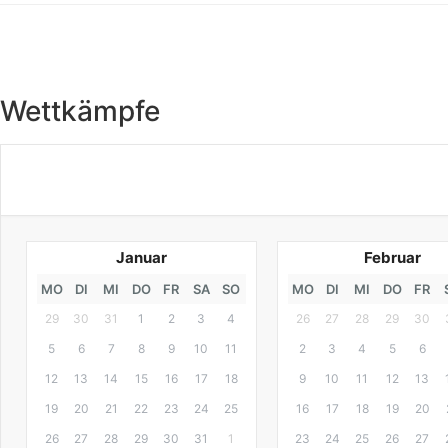
Wettkämpfe
Januar
Februar
MO
DI
MI
DO
FR
SA
SO
MO
DI
MI
DO
FR
29
30
31
1
2
3
4
26
27
28
29
30
5
6
7
8
9
10
11
2
3
4
5
6
12
13
14
15
16
17
18
9
10
11
12
13
19
20
21
22
23
24
25
16
17
18
19
20
26
27
28
29
30
31
1
23
24
25
26
27