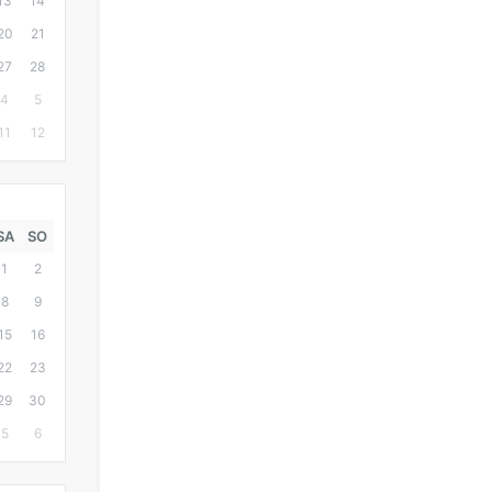
13
14
20
21
27
28
4
5
11
12
SA
SO
1
2
8
9
15
16
22
23
29
30
5
6