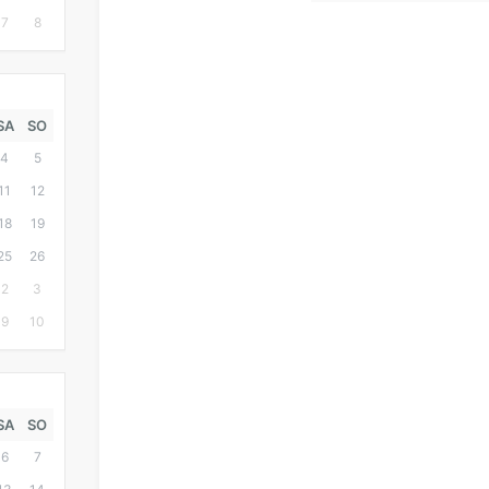
7
8
SA
SO
4
5
11
12
18
19
25
26
2
3
9
10
SA
SO
6
7