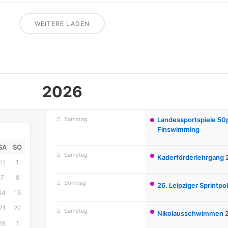
WEITERE LADEN
2026
Samstag
September 19
Landessportspiele 50
Finswimming
SA
SO
Samstag
November 28
Kaderförderlehrgang 
31
1
7
8
Sonntag
November 29
26. Leipziger Sprintp
14
15
21
22
Samstag
Dezember 12
Nikolausschwimmen 
28
1