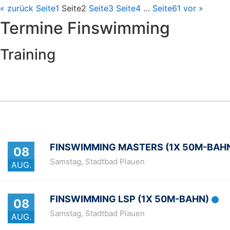
« zurück
Seite
1
Seite
2
Seite
3
Seite
4
…
Seite
61
vor »
Termine Finswimming
Training
FINSWIMMING MASTERS (1X 50M-BAH
08
Samstag
,
Stadtbad Plauen
AUG.
FINSWIMMING LSP (1X 50M-BAHN)
08
Samstag
,
Stadtbad Plauen
AUG.