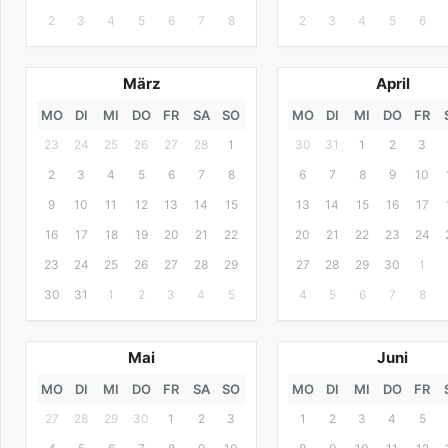
2
3
4
5
6
7
8
2
3
4
5
6
März
April
MO
DI
MI
DO
FR
SA
SO
MO
DI
MI
DO
FR
23
24
25
26
27
28
1
30
31
1
2
3
2
3
4
5
6
7
8
6
7
8
9
10
9
10
11
12
13
14
15
13
14
15
16
17
16
17
18
19
20
21
22
20
21
22
23
24
23
24
25
26
27
28
29
27
28
29
30
1
30
31
1
2
3
4
5
4
5
6
7
8
Mai
Juni
MO
DI
MI
DO
FR
SA
SO
MO
DI
MI
DO
FR
27
28
29
30
1
2
3
1
2
3
4
5